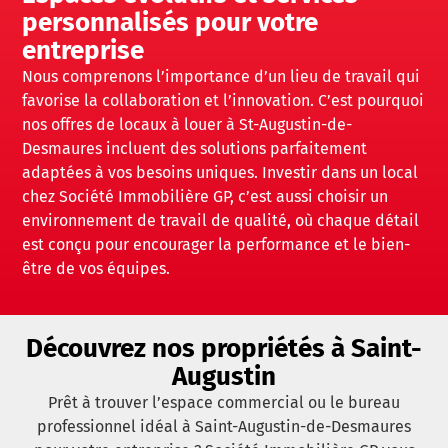
personnalisés pour votre
entreprise
Nous comprenons l’importance d’un lieu de travail qui
favorise la collaboration et l’innovation. C’est pourquoi
nos offres de locaux à louer à St-Augustin-de-
Desmaures incluent des solutions parfaitement
adaptées à vos besoins uniques. Investir dans un local
chez Société Immobilière GP, c’est aussi choisir un
environnement de travail de qualité, où chaque détail
est conçu pour encourager la performance et le bien-
être de vos équipes.
Découvrez nos propriétés à Saint-
Augustin
Prêt à trouver l’espace commercial ou le bureau
professionnel idéal à Saint-Augustin-de-Desmaures