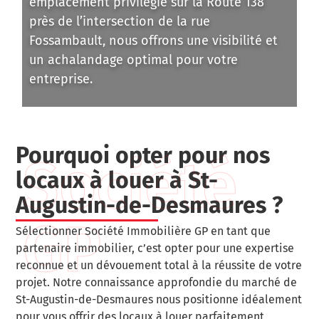
emplacement privilégié sur la Route 138
près de l’intersection de la rue
Fossambault, nous offrons une visibilité et
un achalandage optimal pour votre
entreprise.
Pourquoi opter pour nos
Société
locaux à louer à St-
Augustin-de-Desmaures ?
GP
Sélectionner Société Immobilière GP en tant que
partenaire immobilier, c’est opter pour une expertise
reconnue et un dévouement total à la réussite de votre
projet. Notre connaissance approfondie du marché de
St-Augustin-de-Desmaures nous positionne idéalement
pour vous offrir des locaux à louer parfaitement