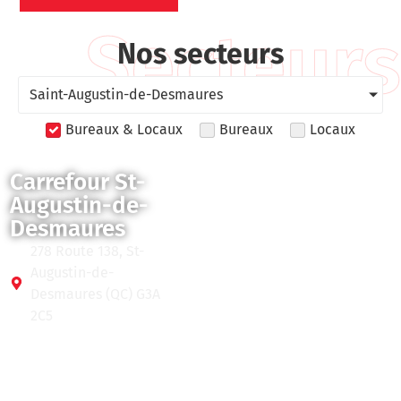
Secteurs
Nos secteurs
Saint-Augustin-de-Desmaures
Bureaux & Locaux
Bureaux
Locaux
Carrefour St-
Augustin-de-
Desmaures
278 Route 138, St-
Augustin-de-
Desmaures (QC) G3A
2C5