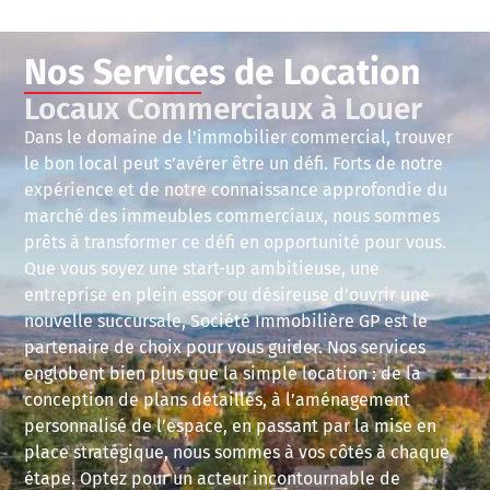
Nos Services de Location
Locaux Commerciaux à Louer
Dans le domaine de l’immobilier commercial, trouver
le bon local peut s’avérer être un défi. Forts de notre
expérience et de notre connaissance approfondie du
marché des immeubles commerciaux, nous sommes
prêts à transformer ce défi en opportunité pour vous.
Que vous soyez une start-up ambitieuse, une
entreprise en plein essor ou désireuse d’ouvrir une
nouvelle succursale, Société Immobilière GP est le
partenaire de choix pour vous guider. Nos services
englobent bien plus que la simple location : de la
conception de plans détaillés, à l’aménagement
personnalisé de l’espace, en passant par la mise en
place stratégique, nous sommes à vos côtés à chaque
étape. Optez pour un acteur incontournable de