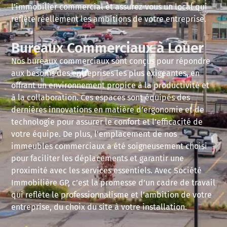
l’immobilier commercial et assurez-vous un local qui
reflète réellement les ambitions de votre entreprise.
Bureaux Commerciaux à Louer
Nos bureaux commerciaux sont conçus pour répondre
aux besoins des entreprises les plus exigeantes, en
offrant un environnement propice à la productivité et
à la collaboration. Ces espaces sont équipés des
dernières innovations en matière d’ergonomie et de
technologie pour assurer le confort et l’efficacité de
votre équipe. De plus, l’emplacement de nos
immeubles commerciaux a été soigneusement choisi
pour faciliter les déplacements et garantir une
proximité avec les services essentiels. Avec Société
Immobilière GP, c’est la promesse d’un cadre de travail
qui reflète le professionnalisme et l’ambition de votre
entreprise, du choix du site à votre installation.