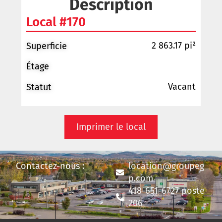
Description
Local #170
2 863.17 pi²
Superficie
Étage
Vacant
Statut
Imprimer le local
Contactez-nous :
location@groupeg
p.com
418-651-6727 poste
206