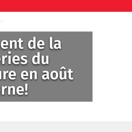
er
nt de la
ries du
ure en août
rne!