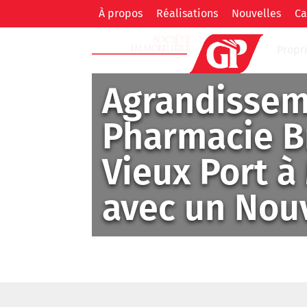
À propos
Réalisations
Nouvelles
Ca
Propr
Agrandissem
Pharmacie Br
Vieux Port à
avec un Nou