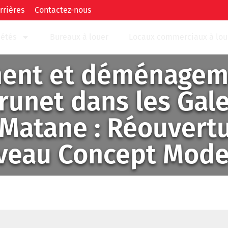
rrières
Contactez-nous
iétés
Bureaux à louer
Locaux commerciaux à lou
ent et déménageme
unet dans les Gale
 Matane : Réouvert
veau Concept Mode